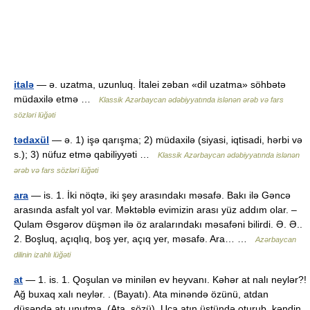
italə
— ə. uzatma, uzunluq. İtalei zəban «dil uzatma» söhbətə
müdaxilə etmə …
Klassik Azərbaycan ədəbiyyatında islənən ərəb və fars
sözləri lüğəti
tədaxül
— ə. 1) işə qarışma; 2) müdaxilə (siyasi, iqtisadi, hərbi və
s.); 3) nüfuz etmə qabiliyyəti …
Klassik Azərbaycan ədəbiyyatında islənən
ərəb və fars sözləri lüğəti
ara
— is. 1. İki nöqtə, iki şey arasındakı məsafə. Bakı ilə Gəncə
arasında asfalt yol var. Məktəblə evimizin arası yüz addım olar. –
Qulam Əsgərov düşmən ilə öz aralarındakı məsafəni bilirdi. Ə. Ə..
2. Boşluq, açıqlıq, boş yer, açıq yer, məsafə. Ara… …
Azərbaycan
dilinin izahlı lüğəti
at
— 1. is. 1. Qoşulan və minilən ev heyvanı. Kəhər at nalı neylər?!
Ağ buxaq xalı neylər. . (Bayatı). Ata minəndə özünü, atdan
düşəndə atı unutma. (Ata. sözü). Uca atın üstündə oturub, kəndin