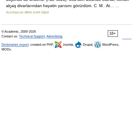
alçaq divarlarından həyətin yarısını görürdüm. C. M.. At… …
Azərbaycan dilinin izahlı lüğəti
© Academic, 2000-2026
18+
Contact us:
Technical Support
,
Advertising
Dictionaries export
, created on PHP,
Joomla,
Drupal,
WordPress,
MODx.