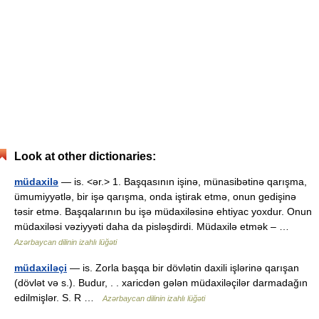
Look at other dictionaries:
müdaxilə
— is. <ər.> 1. Başqasının işinə, münasibətinə qarışma,
ümumiyyətlə, bir işə qarışma, onda iştirak etmə, onun gedişinə
təsir etmə. Başqalarının bu işə müdaxiləsinə ehtiyac yoxdur. Onun
müdaxiləsi vəziyyəti daha da pisləşdirdi. Müdaxilə etmək – …
Azərbaycan dilinin izahlı lüğəti
müdaxiləçi
— is. Zorla başqa bir dövlətin daxili işlərinə qarışan
(dövlət və s.). Budur, . . xaricdən gələn müdaxiləçilər darmadağın
edilmişlər. S. R …
Azərbaycan dilinin izahlı lüğəti