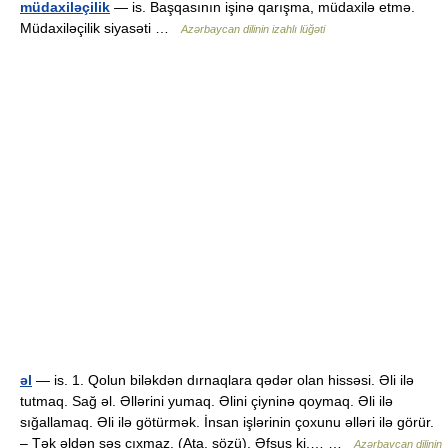
müdaxiləçilik
— is. Başqasının işinə qarışma, müdaxilə etmə.
Müdaxiləçilik siyasəti …
Azərbaycan dilinin izahlı lüğəti
əl
— is. 1. Qolun biləkdən dırnaqlara qədər olan hissəsi. Əli ilə
tutmaq. Sağ əl. Əllərini yumaq. Əlini çiyninə qoymaq. Əli ilə
sığallamaq. Əli ilə götürmək. İnsan işlərinin çoxunu əlləri ilə görür.
– Tək əldən səs çıxmaz. (Ata. sözü). Əfsus ki,… …
Azərbaycan dilinin