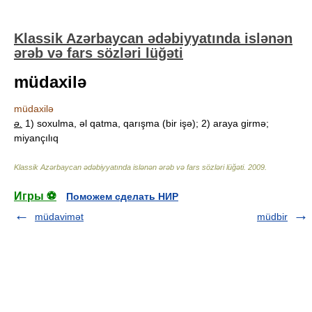
Klassik Azərbaycan ədəbiyyatında islənən
ərəb və fars sözləri lüğəti
müdaxilə
müdaxilə
ə.
1) soxulma, əl qatma, qarışma (bir işə); 2) araya girmə;
miyançılıq
Klassik Azərbaycan ədəbiyyatında islənən ərəb və fars sözləri lüğəti
.
2009
.
Игры ⚽
Поможем сделать НИР
müdavimət
müdbir