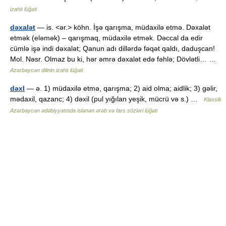
izahlı lüğəti
dəxalət
— is. <ər.> köhn. İşə qarışma, müdaxilə etmə. Dəxalət
etmək (eləmək) – qarışmaq, müdaxilə etmək. Dəccal da edir
cümlə işə indi dəxalət; Qanun adı dillərdə fəqət qaldı, daduşcan!
Mol. Nəsr. Olmaz bu ki, hər əmrə dəxalət edə fəhlə; Dövlətli… …
Azərbaycan dilinin izahlı lüğəti
dəxl
— ə. 1) müdaxilə etmə, qarışma; 2) aid olma; aidlik; 3) gəlir,
mədaxil, qazanc; 4) dəxil (pul yığılan yeşik, mücrü və s.) …
Klassik
Azərbaycan ədəbiyyatında islənən ərəb və fars sözləri lüğəti