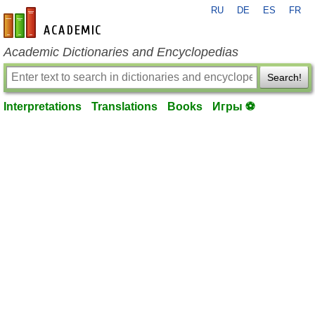
RU
DE
ES
FR
en-academic.com
Academic Dictionaries and Encyclopedias
Search!
Interpretations
Translations
Books
Игры ⚽